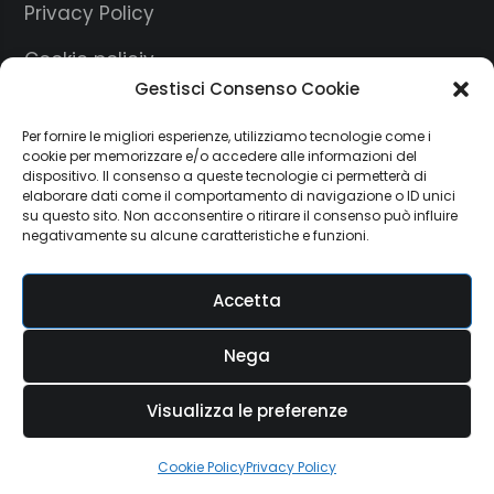
Privacy Policy
Cookie policiy
Gestisci Consenso Cookie
Credits
Per fornire le migliori esperienze, utilizziamo tecnologie come i
cookie per memorizzare e/o accedere alle informazioni del
dispositivo. Il consenso a queste tecnologie ci permetterà di
Whatsapp
elaborare dati come il comportamento di navigazione o ID unici
su questo sito. Non acconsentire o ritirare il consenso può influire
negativamente su alcune caratteristiche e funzioni.
Facebook
Accetta
Nega
Visualizza le preferenze
© AGA COSTRUZIONI SORRENTO P.IVA 04625531217
Cookie Policy
Privacy Policy